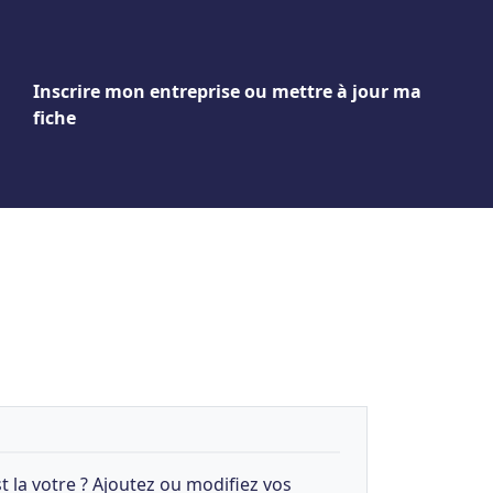
Inscrire mon entreprise ou mettre à jour ma
fiche
t la votre ? Ajoutez ou modifiez vos