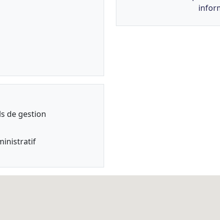
inform
ls de gestion
inistratif