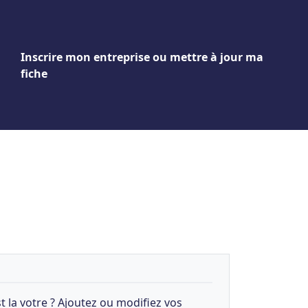
Inscrire mon entreprise ou mettre à jour ma
fiche
t la votre ? Ajoutez ou modifiez vos